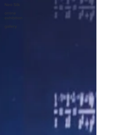
Neo Silk
online
exhibition
gallery